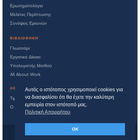
Ερωτηματολόγια
Μελέτες Περίπτωσης
Συνόψεις Ερευνών
ΒΙΒΛΙΟΘΉΚΗ
Γλωσσάρι
Εργατικό Δίκαιο
Υπολογιστής Μισθού
All About Work
ΛΟΓΑΡΙΑΣΜΌΣ
Αυτός ο ιστότοπος χρησιμοποιεί cookies για
να διασφαλίσει ότι θα έχετε την καλύτερη
Τιμές
εμπειρία στον ιστότοπό μας.
Ο Λογαριασμός μου
Πολιτική Απορρήτου
OK
© 2026 HR Vault
Πολιτική Απορρήτου
Όροι Χρήσης
Σχετικά