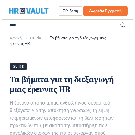
Skip
to
Σύνδεση
Δωρεάν Εγγραφή
content
Αρχική
Guide
Τα βήματα για τη διεξαγωγή μιας
›
›
έρευνας HR
GUIDE
Τα βήματα για τη διεξαγωγή
μιας έρευνας HR
Η έρευνα από το τμήμα ανθρώπινου δυναμικού
διεξάγεται για την απόκτηση γνώσεων, τη λήψη
τεκμηριωμένων αποφάσεων και τη βελτίωση των
πρακτικών του, με σκοπό την υποστήριξη των
συνολικών στόχων της εταιρείας/οργανισμού.