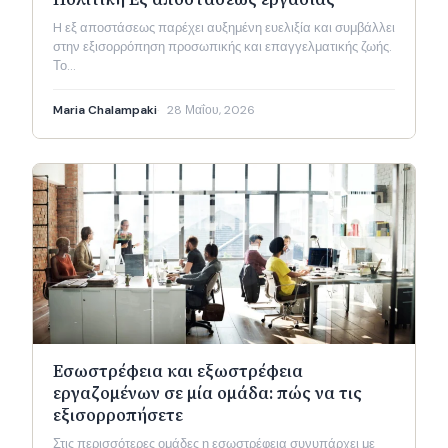
H εξ αποστάσεως παρέχει αυξημένη ευελιξία και συμβάλλει
στην εξισορρόπηση προσωπικής και επαγγελματικής ζωής.
Το…
Maria Chalampaki
28 Μαΐου, 2026
Εσωστρέφεια και εξωστρέφεια
εργαζομένων σε μία ομάδα: πώς να τις
εξισορροπήσετε
Στις περισσότερες ομάδες η εσωστρέφεια συνυπάρχει με