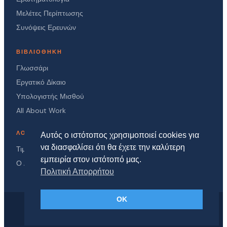
Μελέτες Περίπτωσης
Συνόψεις Ερευνών
ΒΙΒΛΙΟΘΉΚΗ
Γλωσσάρι
Εργατικό Δίκαιο
Υπολογιστής Μισθού
All About Work
ΛΟΓΑΡΙΑΣΜΌΣ
Αυτός ο ιστότοπος χρησιμοποιεί cookies για
να διασφαλίσει ότι θα έχετε την καλύτερη
Τιμές
εμπειρία στον ιστότοπό μας.
Ο Λογαριασμός μου
Πολιτική Απορρήτου
OK
© 2026 HR Vault
Πολιτική Απορρήτου
Όροι Χρήσης
Σχετικά