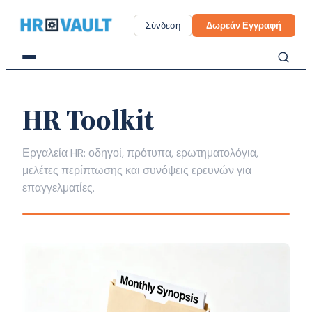
Skip
to
Σύνδεση
Δωρεάν Εγγραφή
content
HR Toolkit
Εργαλεία HR: οδηγοί, πρότυπα, ερωτηματολόγια,
μελέτες περίπτωσης και συνόψεις ερευνών για
επαγγελματίες.