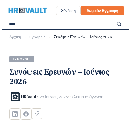
Skip
to
Σύνδεση
Δωρεάν Εγγραφή
content
Αρχική
Synopsis
Συνόψεις Ερευνών – Ιούνιος 2026
›
›
SYNOPSIS
Συνόψεις Ερευνών – Ιούνιος
2026
HR Vault
25 Ιουνίου, 2026
10 λεπτά ανάγνωση
·
·