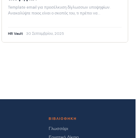
Template email για προσέλκυση δίγλωσσων υποψηφίων.
Ανακαλύψτε ποιος είναι ο σκοπός του, τι πρέπει να…
HR Vault
30 Σεπτεμβρίου, 2025
ΒΙΒΛΙΟΘΉΚΗ
Γλωσσάρι
Εργατικό Δίκαιο