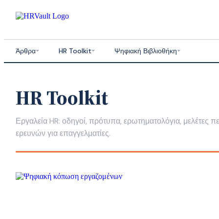
Skip
to
content
Άρθρα
HR Toolkit
Ψηφιακή Βιβλιοθήκη
HR Toolkit
Εργαλεία HR: οδηγοί, πρότυπα, ερωτηματολόγια, μελέτες π
ερευνών για επαγγελματίες.