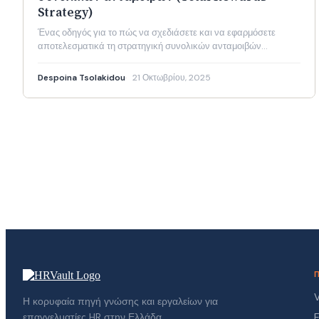
Strategy)
Ένας οδηγός για το πώς να σχεδιάσετε και να εφαρμόσετε
αποτελεσματικά τη στρατηγική συνολικών ανταμοιβών…
Despoina Tsolakidou
21 Οκτωβρίου, 2025
Σελιδοποίηση
άρθρων
V
Η κορυφαία πηγή γνώσης και εργαλείων για
επαγγελματίες HR στην Ελλάδα.