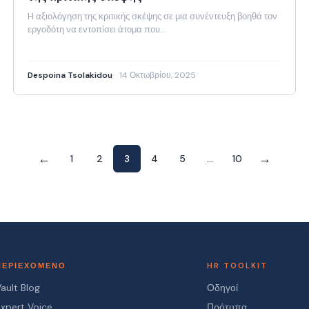
H αξιολόγηση της κριτικής σκέψης σε μια συνέντευξη βοηθά τον
εργοδότη να εντοπίσει άτομα που…
Despoina Tsolakidou
14 Οκτωβρίου, 2025
←
→
1
2
3
4
5
…
10
ΠΕΡΙΕΧΌΜΕΝΟ
HR TOOLKIT
ault Blog
Οδηγοί
Expert Voice
Πρότυπα