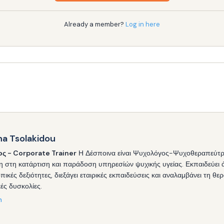
Already a member?
Log in here
na Tsolakidou
ς - Corporate Trainer
Η Δέσποινα είναι Ψυχολόγος-Ψυχοθεραπεύτρια
ση στη κατάρτιση και παράδοση υπηρεσίών ψυχικής υγείας. Εκπαιδεύει 
ικές δεξιότητες, διεξάγει εταιρικές εκπαιδεύσεις και αναλαμβάνει τη θ
ές δυσκολίες.
n