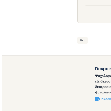
list
Despoi
Ψυχολόγο
εξειδίκευ
διαπροσωπ
ψυχολογικ
LinkedI