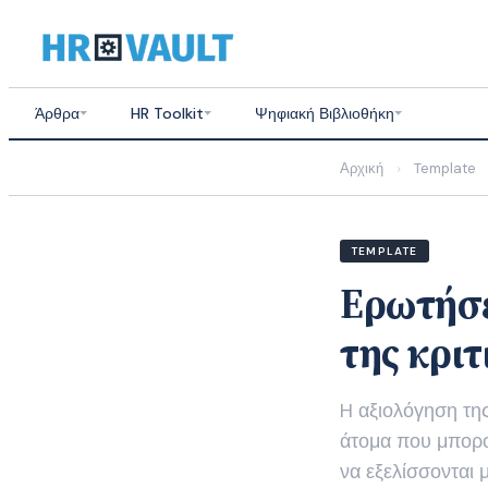
Skip
to
content
Άρθρα
HR Toolkit
Ψηφιακή Βιβλιοθήκη
Αρχική
Template
›
TEMPLATE
Ερωτήσε
της κρι
H αξιολόγηση της
άτομα που μπορο
να εξελίσσονται 