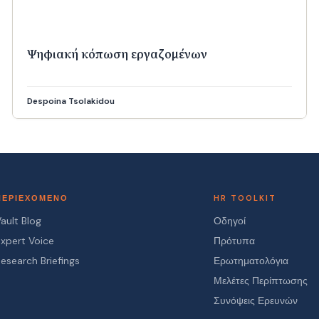
Ψηφιακή κόπωση εργαζομένων
Despoina Tsolakidou
ΠΕΡΙΕΧΌΜΕΝΟ
HR TOOLKIT
ault Blog
Οδηγοί
Expert Voice
Πρότυπα
Research Briefings
Ερωτηματολόγια
Μελέτες Περίπτωσης
Συνόψεις Ερευνών