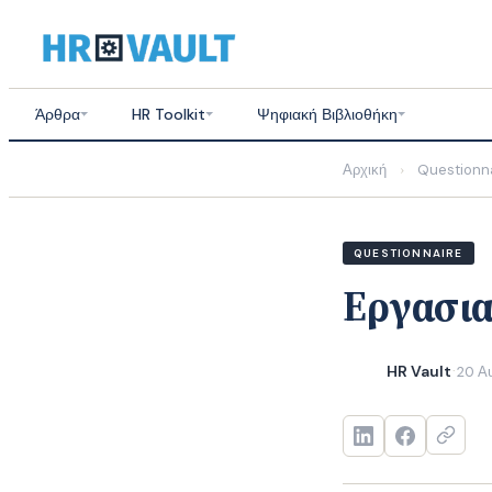
Skip
to
content
Άρθρα
HR Toolkit
Ψηφιακή Βιβλιοθήκη
Αρχική
Questionn
›
QUESTIONNAIRE
Εργασια
HR Vault
20 Α
·