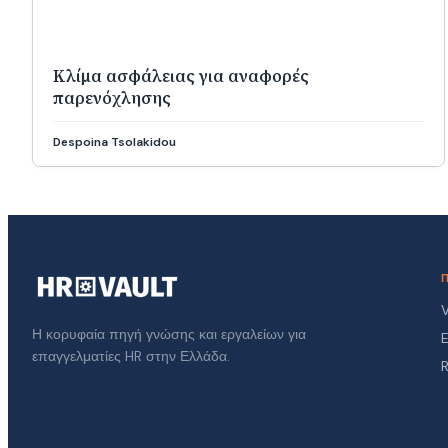
Κλίμα ασφάλειας για αναφορές
παρενόχλησης
Despoina Tsolakidou
V
Η κορυφαία πηγή γνώσης και εργαλείων για
επαγγελματίες HR στην Ελλάδα.