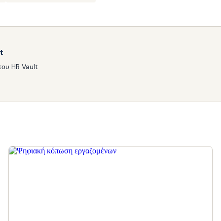
t
ου HR Vault