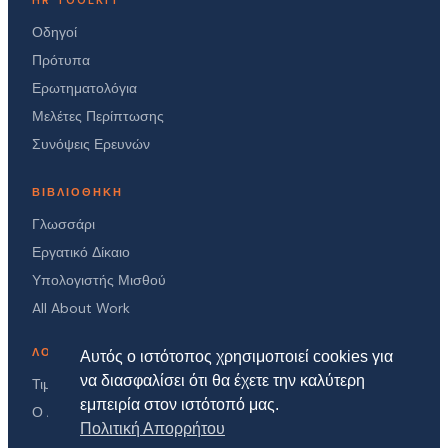
HR TOOLKIT
Οδηγοί
Πρότυπα
Ερωτηματολόγια
Μελέτες Περίπτωσης
Συνόψεις Ερευνών
ΒΙΒΛΙΟΘΉΚΗ
Γλωσσάρι
Εργατικό Δίκαιο
Υπολογιστής Μισθού
All About Work
ΛΟΓΑΡΙΑΣΜΌΣ
Αυτός ο ιστότοπος χρησιμοποιεί cookies για
να διασφαλίσει ότι θα έχετε την καλύτερη
Τιμές
εμπειρία στον ιστότοπό μας.
Ο Λογαριασμός μου
Πολιτική Απορρήτου