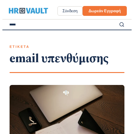
Skip
to
Σύνδεση
Δωρεάν Εγγραφή
content
ΕΤΙΚΕΤΑ
email υπενθύμισης