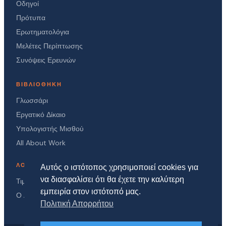
Οδηγοί
Πρότυπα
Ερωτηματολόγια
Μελέτες Περίπτωσης
Συνόψεις Ερευνών
ΒΙΒΛΙΟΘΉΚΗ
Γλωσσάρι
Εργατικό Δίκαιο
Υπολογιστής Μισθού
All About Work
ΛΟΓΑΡΙΑΣΜΌΣ
Αυτός ο ιστότοπος χρησιμοποιεί cookies για
να διασφαλίσει ότι θα έχετε την καλύτερη
Τιμές
εμπειρία στον ιστότοπό μας.
Ο Λογαριασμός μου
Πολιτική Απορρήτου