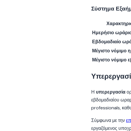
Σύστημα Εξαήμ
Χαρακτηρι
Ημερήσιο ωράρι
Εβδομαδιαίο ωρ
Μέγιστο νόμιμο 
Μέγιστο νόμιμο 
Υπερεργασ
Η
υπερεργασία
ορ
εβδομαδιαίου ωραρί
professionals, κα
Σύμφωνα με την
επ
εργαζόμενος υποχρε