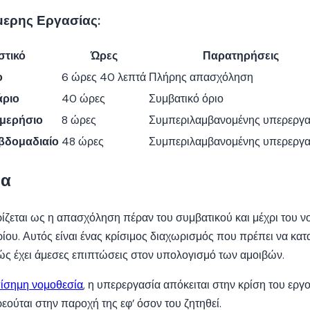
ερης Εργασίας:
στικό
Ώρες
Παρατηρήσεις
ο
6 ώρες 40 λεπτά
Πλήρης απασχόληση
άριο
40 ώρες
Συμβατικό όριο
ημερήσιο
8 ώρες
Συμπεριλαμβανομένης υπερεργα
εβδομαδιαίο
48 ώρες
Συμπεριλαμβανομένης υπερεργα
ία
ίζεται ως η απασχόληση πέραν του συμβατικού και μέχρι του ν
ου. Αυτός είναι ένας κρίσιμος διαχωρισμός που πρέπει να κατ
θώς έχει άμεσες επιπτώσεις στον υπολογισμό των αμοιβών.
ίσημη νομοθεσία
, η υπερεργασία απόκειται στην κρίση του εργο
ούται στην παροχή της εφ’ όσον του ζητηθεί.