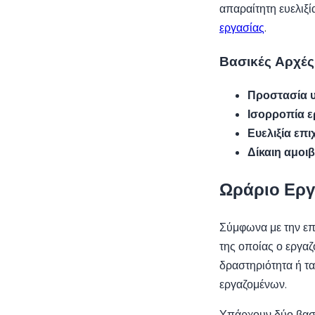
απαραίτητη ευελιξί
εργασίας
.
Βασικές Αρχές
Προστασία υ
Ισορροπία ε
Ευελιξία επ
Δίκαιη αμοιβ
Ωράριο Εργ
Σύμφωνα με την επ
της οποίας ο εργαζ
δραστηριότητα ή τα
εργαζομένων.
Υπάρχουν δύο βασι