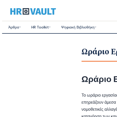
Skip
to
content
Άρθρα
HR Toolkit
Ψηφιακή Βιβλιοθήκη
Ωράριο Ε
Ωράριο 
Το ωράριο εργασίας
επηρεάζουν άμεσα 
νομοθετικές αλλαγ
κατανόηση των κανό