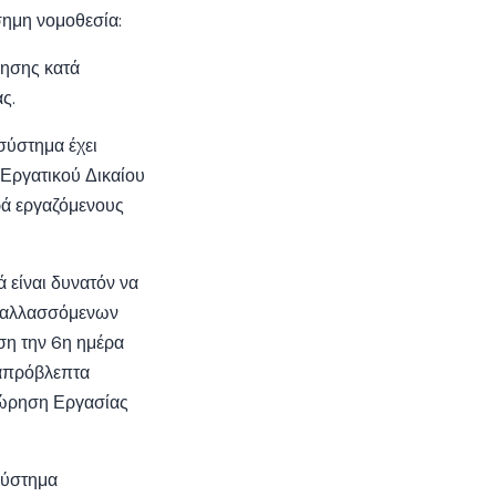
σημη νομοθεσία:
ησης κατά
ς.
σύστημα έχει
 Εργατικού Δικαίου
ρά εργαζόμενους
ά είναι δυνατόν να
 εναλλασσόμενων
ση την 6η ημέρα
 απρόβλεπτα
θεώρηση Εργασίας
σύστημα