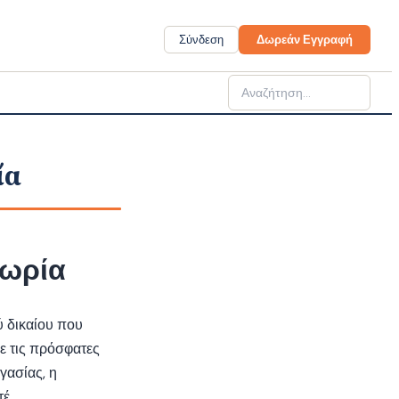
Σύνδεση
Δωρεάν Εγγραφή
ία
ρωρία
ύ δικαίου που
ε τις πρόσφατες
γασίας, η
έ.