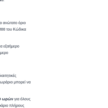
το ανώτατο όριο
 188 του Κώδικα
ια εξαήμερο
ήμερο
ιαιτητικές
 ωράριο μπορεί να
0 ωρών
για όλους
ράριο πλήρους