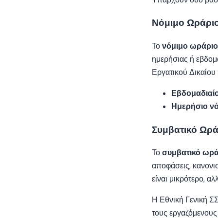
Νόμιμο Ωράρι
Το
νόμιμο ωράριο
ημερήσιας ή εβδομ
Εργατικού Δικαίου 
Εβδομαδιαίο
Ημερήσιο νό
Συμβατικό Ωρά
Το
συμβατικό ωρά
αποφάσεις, κανονι
είναι μικρότερο, α
Η Εθνική Γενική Σ
τους εργαζόμενους