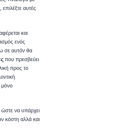
, επιλέξτε αυτές
φέρεται και
τασμός ενός
ω σε αυτόν θα
ες
που πρεσβεύει
λική προς το
λοντική
ε μόνο
, ώστε να υπάρχει
ν κόστη αλλά και