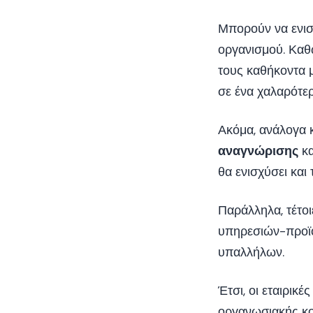
Μπορούν να ενι
οργανισμού. Καθ
τους καθήκοντα μ
σε ένα χαλαρότερ
Ακόμα, ανάλογα κ
αναγνώρισης
κ
θα ενισχύσει και
Παράλληλα, τέτο
υπηρεσιών-προϊό
υπαλλήλων.
Έτσι, οι εταιρικ
οργανωσιακής κο