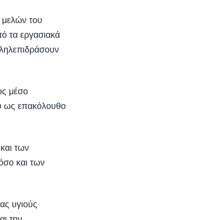
 μελών του
πό τα εργασιακά
αλληλεπιδράσουν
ως μέσο
υ ως επακόλουθο
και των
όσο και των
ιας υγιούς
αι την