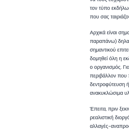
τον τύπο εκδήλωσ
που σας ταιριάζο
Αρχικά είναι σημ
παραπάνω) δηλαδ
σημαντικού επιτ
δομηθεί όλη η εκ
ο οργανισμός. Γ
περιβάλλον που π
δεντροφύτευση ή
ανακυκλώσιμα υλ
Έπειτα, πριν ξεκ
ρεαλιστική διορ
αλλαγές-αναπρ