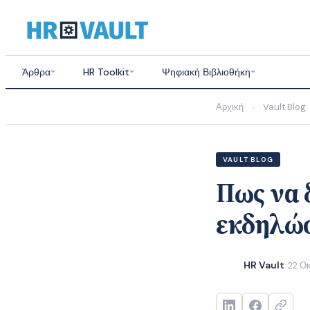
Skip
to
content
Άρθρα
HR Toolkit
Ψηφιακή Βιβλιοθήκη
Αρχική
Vault Blog
›
VAULT BLOG
Πως να 
εκδηλώσ
HR Vault
22 Ο
·