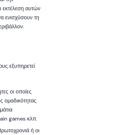
ι εκτέλεση αυτών
να ενισχύσουν τη
εριβάλλον.
ους εξυπηρετεί
τες οι οποίες
ς ομαδικότητας
μάτια
rain games κλπ.
Πρωτοχρονιά ή οι