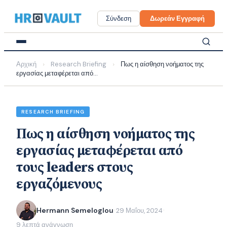
Skip
to
Σύνδεση
Δωρεάν Εγγραφή
content
Αρχική
Research Briefing
Πως η αίσθηση νοήματος της
›
›
εργασίας μεταφέρεται από...
RESEARCH BRIEFING
Πως η αίσθηση νοήματος της
εργασίας μεταφέρεται από
τους leaders στους
εργαζόμενους
Hermann Semeloglou
29 Μαΐου, 2024
·
·
9 λεπτά ανάγνωση