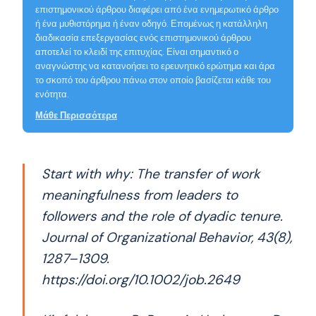
επιστημονικού άρθρου διαφέρει από ένα ενημερωτικό άρθρο
ή ένα μυθιστόρημα ή έναν οδηγό. Επομένως η κατάλληλη
διαδικασία επεξεργασίας ενός επιστημονικού άρθρου
αποτελεί το κλειδί της επιτυχίας. Είναι σημαντικό ο
αναγνώστης να κατανοήσει το ερευνητικό ερώτημα και άρα
το σκοπό του άρθρου πάνω στον οποίο βασίζεται κάθε του
ενότητα.
Μάθε Περισσότερα
Start with why: The transfer of work
meaningfulness from leaders to
followers and the role of dyadic tenure.
Journal of Organizational Behavior, 43(8),
1287–1309.
https://doi.org/10.1002/job.2649