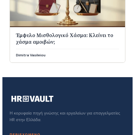
Έμφυλο Μισθολογικό Χάσμα: Κλείνει το
χάσμα αμοιβών;
Dimitra Vasileiou
Η κορυφαία πηγή γνώσης και εργαλείων για επαγγελματίες
HR στην Ελλάδα.
ΠΕΡΙΕΧΌΜΕΝΟ