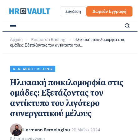
Skip
to
Σύνδεση
Δωρεάν Εγγραφή
content
Αρχική
Research Briefing
Ηλικιακή ποικιλομορφία στις
›
›
ομάδες: Εξετάζοντας τον αντίκτυπο του...
RESEARCH BRIEFING
Ηλικιακή ποικιλομορφία στις
ομάδες: Εξετάζοντας τον
αντίκτυπο του λιγότερο
συνεργατικού μέλους
Hermann Semeloglou
29 Μαΐου, 2024
·
·
5 λεπτά ανάγνωση