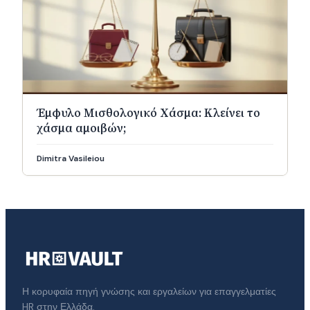
Έμφυλο Μισθολογικό Χάσμα: Κλείνει το
χάσμα αμοιβών;
Dimitra Vasileiou
Η κορυφαία πηγή γνώσης και εργαλείων για επαγγελματίες
HR στην Ελλάδα.